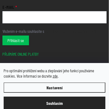
E-MAIL
Vložením e-mailu souhlasíte s
podmínkami ochrany osobních údajů
Přihlásit se
PŘIJÍMÁME ONLINE PLATBY
Pro optimální prohlížení webu a zlepšování jeho funkcí používáme
cookies. Více informací se dozvíte
zde
.
Nastavení
Copyright 2026
growcity.cz
. Všechna práva vyhrazena.
Upravit
nastavení cookies
Souhlasím
Vytvořil Shoptet Premium