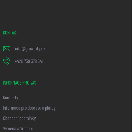
á
p
a
t
KONTAKT
í
info
@
growcity.cz
+420 739 378 641
INFORMACE PRO VÁS
Kontakty
Informace pro dopravu a platby
Obchodní podmínky
Výměna a Vrácení