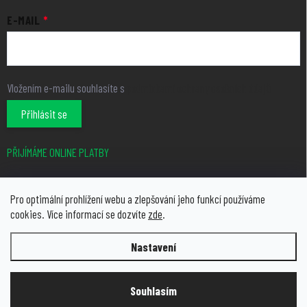
E-MAIL
Vložením e-mailu souhlasíte s
podmínkami ochrany osobních údajů
Přihlásit se
PŘIJÍMÁME ONLINE PLATBY
Pro optimální prohlížení webu a zlepšování jeho funkcí používáme
cookies. Více informací se dozvíte
zde
.
Nastavení
Copyright 2026
growcity.cz
. Všechna práva vyhrazena.
Upravit
nastavení cookies
Souhlasím
Vytvořil Shoptet Premium