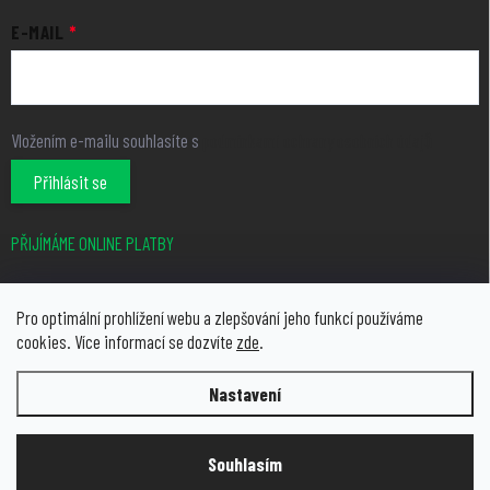
E-MAIL
Vložením e-mailu souhlasíte s
podmínkami ochrany osobních údajů
Přihlásit se
PŘIJÍMÁME ONLINE PLATBY
Pro optimální prohlížení webu a zlepšování jeho funkcí používáme
cookies. Více informací se dozvíte
zde
.
Nastavení
Copyright 2026
growcity.cz
. Všechna práva vyhrazena.
Upravit
nastavení cookies
Souhlasím
Vytvořil Shoptet Premium