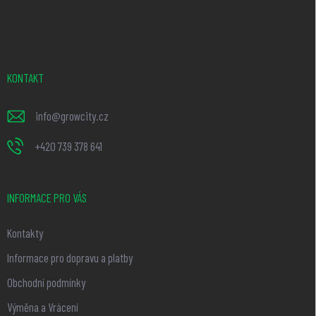
á
p
a
t
KONTAKT
í
info
@
growcity.cz
+420 739 378 641
INFORMACE PRO VÁS
Kontakty
Informace pro dopravu a platby
Obchodní podmínky
Výměna a Vrácení