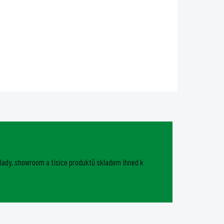
ý
DAYLIGHT 300W PRO LED je
dokonalým řešením pro
en
pěstování v malém měřítku. S
 menší
vynikajícím celkovým výkonem
ří s
750 μmol/s. Tato kompaktní
jednotka dokonale pokryje
pěstební plochu o...
lady, showroom a tisíce produktů skladem ihned k