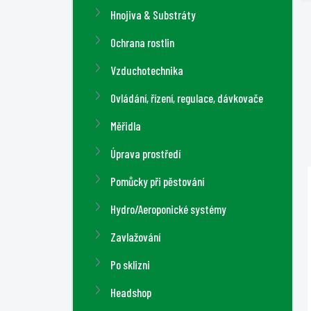
n
Hnojiva & Substráty
í
Ochrana rostlin
p
a
Vzduchotechnika
n
Ovládání, řízení, regulace, dávkovače
e
l
Měřidla
Úprava prostředí
Pomůcky při pěstování
Hydro/Aeroponické systémy
Zavlažování
Po sklizni
Headshop