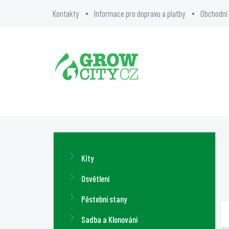
Přejít
Kontakty
Informace pro dopravu a platby
Obchodní
na
obsah
BLOG
O NÁS
GR
P
o
Přeskočit
Kity
s
kategorie
t
Osvětlení
r
Pěstební stany
a
Sadba a Klonování
n