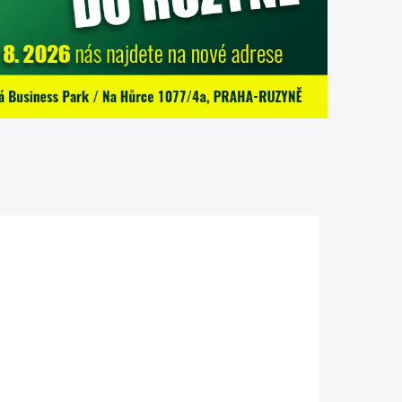
X60_FS
311