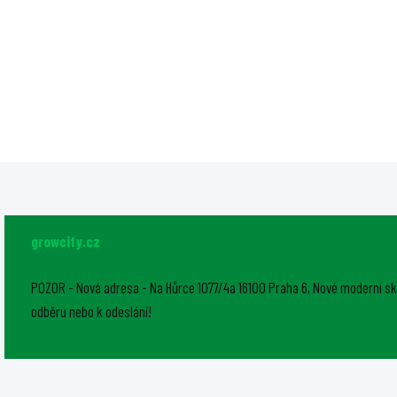
Faven CX2 je samostatn
ovladač osvětlení určený
výhradně pro svítidla Fav
Chroma. Byl navržen pro
pěstitele a uživatele, kte
řadou Chroma začínají, a
nabízí...
growcity.cz
POZOR - Nová adresa - Na Hůrce 1077/4a 16100 Praha 6, Nové moderní sk
odběru nebo k odeslání!