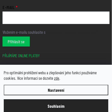
E-MAIL
Vložením e-mailu souhlasíte s
podmínkami ochrany osobních údajů
Přihlásit se
PŘIJÍMÁME ONLINE PLATBY
Pro optimální prohlížení webu a zlepšování jeho funkcí používáme
cookies. Více informací se dozvíte
zde
.
Nastavení
Copyright 2026
growcity.cz
. Všechna práva vyhrazena.
Upravit
nastavení cookies
Souhlasím
Vytvořil Shoptet Premium