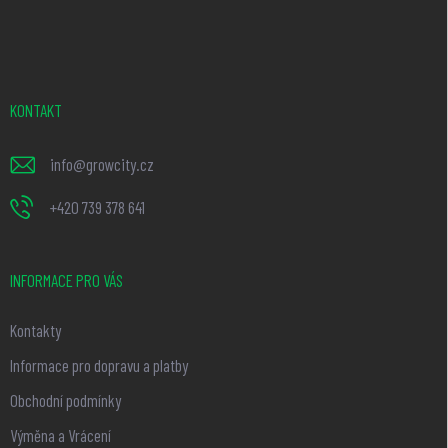
á
p
a
t
KONTAKT
í
info
@
growcity.cz
+420 739 378 641
INFORMACE PRO VÁS
Kontakty
Informace pro dopravu a platby
Obchodní podmínky
Výměna a Vrácení