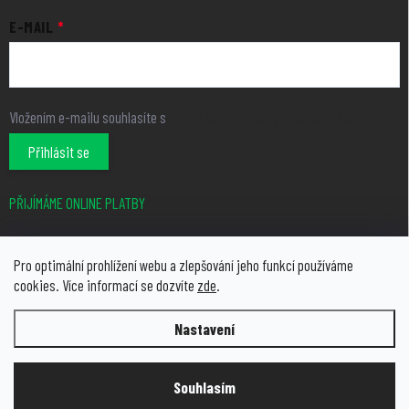
E-MAIL
Vložením e-mailu souhlasíte s
podmínkami ochrany osobních údajů
Přihlásit se
PŘIJÍMÁME ONLINE PLATBY
Pro optimální prohlížení webu a zlepšování jeho funkcí používáme
cookies. Více informací se dozvíte
zde
.
Nastavení
Copyright 2026
growcity.cz
. Všechna práva vyhrazena.
Upravit
nastavení cookies
Souhlasím
Vytvořil Shoptet Premium