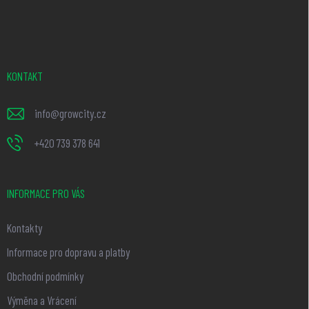
á
p
a
t
KONTAKT
í
info
@
growcity.cz
+420 739 378 641
INFORMACE PRO VÁS
Kontakty
Informace pro dopravu a platby
Obchodní podmínky
Výměna a Vrácení