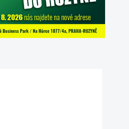
X60_FS
311