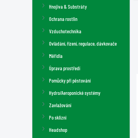
n
Hnojiva & Substráty
í
Ochrana rostlin
p
a
Vzduchotechnika
n
Ovládání, řízení, regulace, dávkovače
e
l
Měřidla
Úprava prostředí
Pomůcky při pěstování
Hydro/Aeroponické systémy
Zavlažování
Po sklizni
Headshop