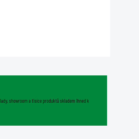
ý
DAYLIGHT 300W PRO LED je
dokonalým řešením pro
en
pěstování v malém měřítku. S
 menší
vynikajícím celkovým výkonem
ří s
750 μmol/s. Tato kompaktní
jednotka dokonale pokryje
pěstební plochu o...
lady, showroom a tisíce produktů skladem ihned k