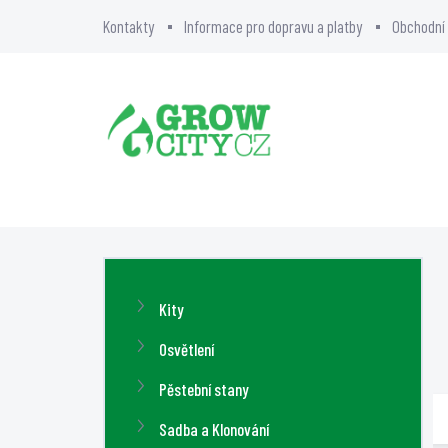
Přejít
Kontakty
Informace pro dopravu a platby
Obchodní
na
obsah
BLOG
O NÁS
GR
P
o
Přeskočit
Kity
s
kategorie
t
Osvětlení
r
Pěstební stany
a
Sadba a Klonování
n