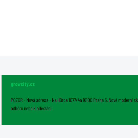
Faven CX2 je samostatn
ovladač osvětlení určený
výhradně pro svítidla Fav
Chroma. Byl navržen pro
pěstitele a uživatele, kte
řadou Chroma začínají, a
nabízí...
growcity.cz
POZOR - Nová adresa - Na Hůrce 1077/4a 16100 Praha 6, Nové moderní sk
odběru nebo k odeslání!