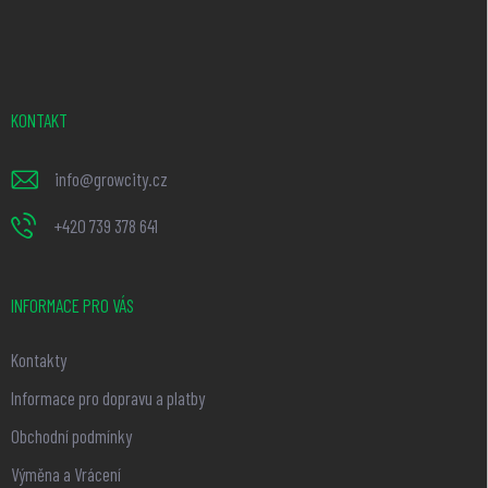
á
p
a
t
KONTAKT
í
info
@
growcity.cz
+420 739 378 641
INFORMACE PRO VÁS
Kontakty
Informace pro dopravu a platby
Obchodní podmínky
Výměna a Vrácení