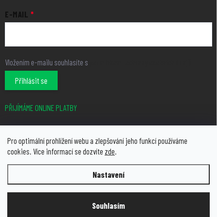
E-MAIL
Vložením e-mailu souhlasíte s
podmínkami ochrany osobních údajů
Přihlásit se
PŘIJÍMÁME ONLINE PLATBY
Pro optimální prohlížení webu a zlepšování jeho funkcí používáme
cookies. Více informací se dozvíte
zde
.
Nastavení
Copyright 2026
growcity.cz
. Všechna práva vyhrazena.
Upravit
nastavení cookies
Souhlasím
Vytvořil Shoptet Premium